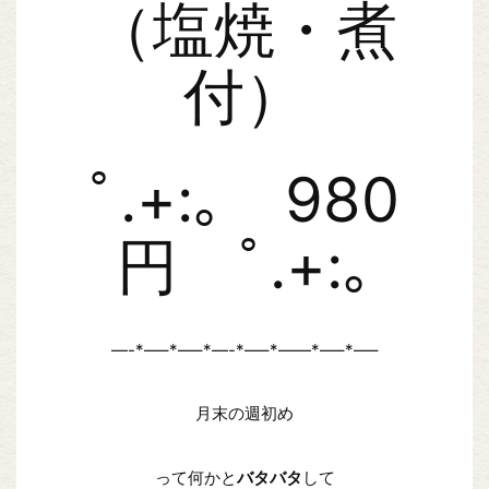
（塩焼・煮
付）
ﾟ.+:｡ 980
円 ﾟ.+:｡
—-*—–*—–*—-*—–*——*—–*—–
月末の週初め
って何かと
バタバタ
して