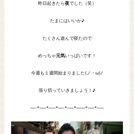
昨日起きたら
夜
でした（笑）
たまにはいいか♪
たくさん遊んで寝たので
めっちゃ
元気
いっぱいです！
今週も１週間始まりました(ノ・ω)ﾉ
張り切っていきましょう！♪
—-*—–*—–*—-*—–*——*—–*—–