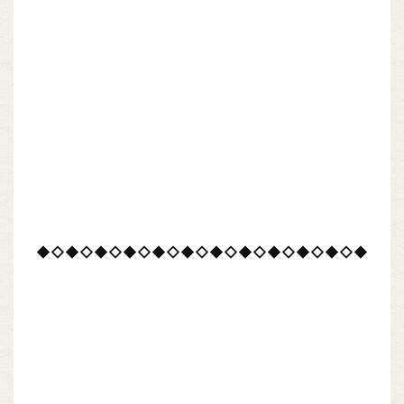
◆◇◆◇◆◇◆◇◆◇◆◇◆◇◆◇◆◇◆◇◆◇◆