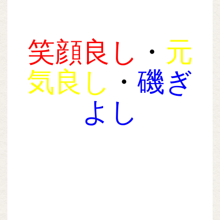
笑顔良し
・
元
気良し
・
磯ぎ
よし