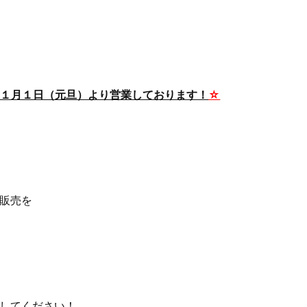
は１月１日（元旦）より営業しております！
☆
販売を
してください！