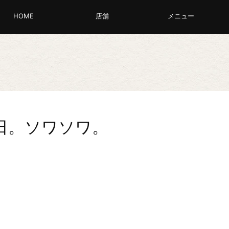
HOME
店舗
メニュー
日。ソワソワ。