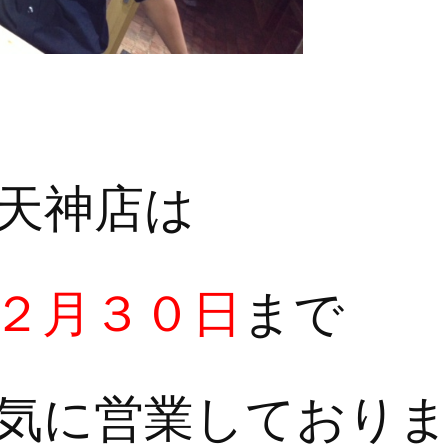
天神店は
２月３０日
まで
気に営業しており