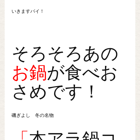
いきますバイ！
そろそろあの
お鍋
が食べお
さめです！
磯ぎよし 冬の名物
「
本アラ鍋コ