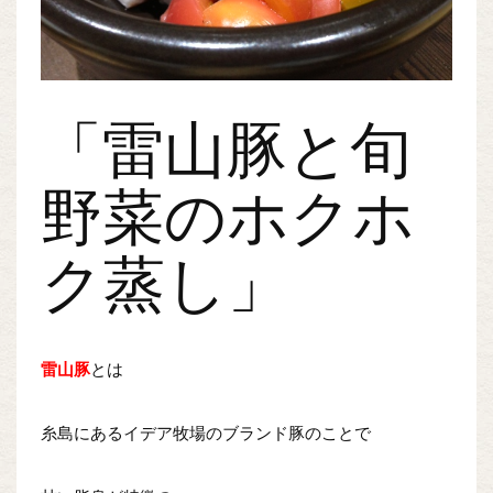
「雷山豚と旬
野菜のホクホ
ク蒸し」
雷山豚
とは
糸島にあるイデア牧場のブランド豚のことで