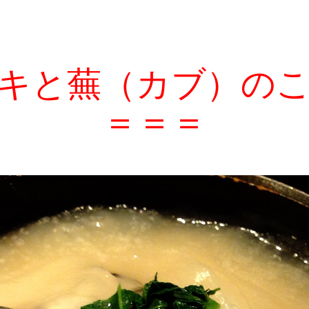
キと蕪（カブ）の
＝＝＝