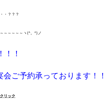
・・？？？
～～～～～ヽ(^。^)ノ
！！！
宴会ご予約承っております！！
クリック