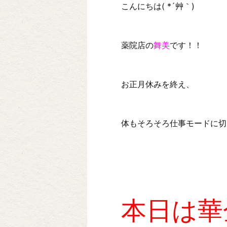
こんにちは( *´艸｀)
薬院店の
舞美
です！！
お正月休みを終え、
体もそろそろ仕事モードに切
本日は華