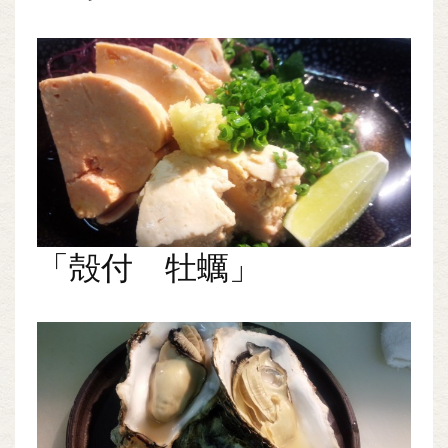
「殻付 牡蠣」