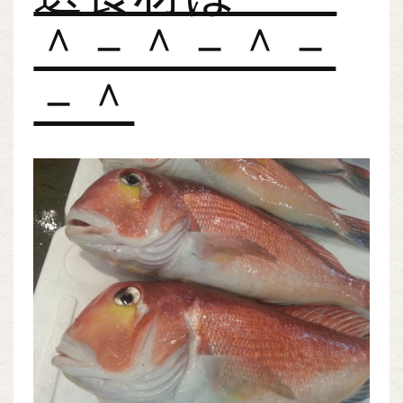
＾－＾－＾－
－＾