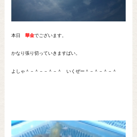
本日
華金
でございます。
かなり張り切っていきますばい。
よしゃ＾－＾－－＾－＾ いくぜー＾－＾－＾－＾