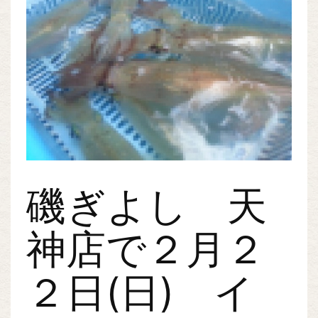
磯ぎよし 天
神店で２月２
２日(日) イ