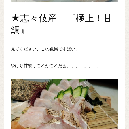
★志々伎産 『極上！甘
鯛』
見てください、この色男ですばい。
やはり甘鯛はこれがこれだぁ。、。、。、、。