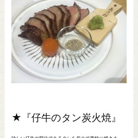
★『仔牛のタン炭火焼』