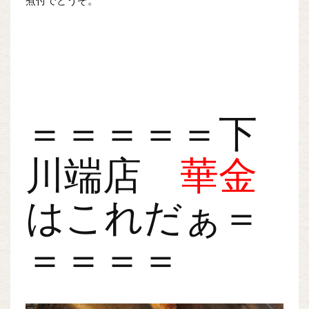
煮付でどうぞ。
＝＝＝＝＝下
川端店
華金
はこれだぁ＝
＝＝＝＝