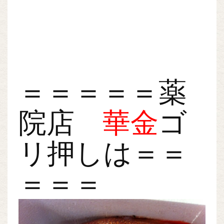
＝＝＝＝＝薬
院店
華金
ゴ
リ押しは＝＝
＝＝＝