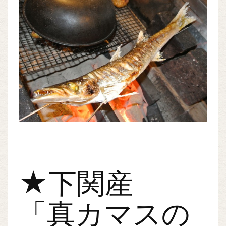
★下関産
「真カマスの