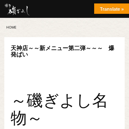
Translate »
HOME
天神店～～新メニュー第二弾～～～ 爆
発ばい
～磯ぎよし名
物～