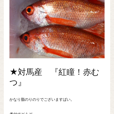
★対馬産 『紅瞳！赤む
つ』
かなり脂のりのりでございますばい。