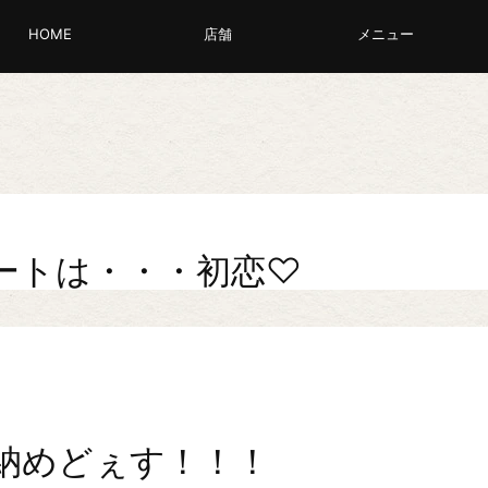
HOME
店舗
メニュー
ートは・・・初恋♡
納めどぇす！！！