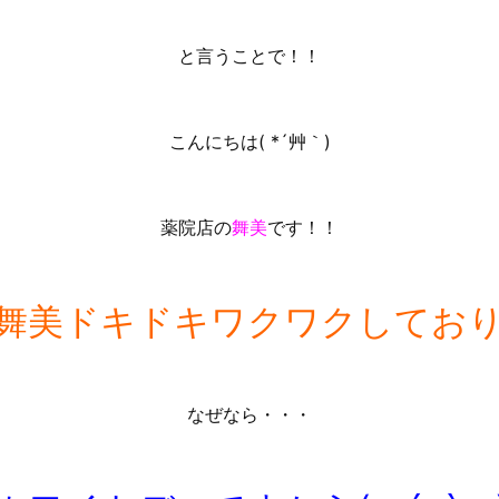
と言うことで！！
こんにちは( *´艸｀)
薬院店の
舞美
です！！
舞美ドキドキワクワクしてお
なぜなら・・・