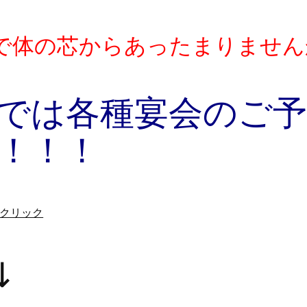
で体の芯からあったまりません
では各種宴会のご
！！！
クリック
⇊