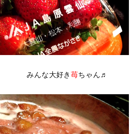
みんな大好き
苺
ちゃん♬