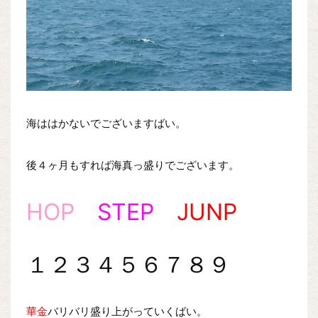
海ははかないでございますばい。
後４ヶ月もすれば海真っ盛りでございます。
HOP
STEP
JUNP
１２３４５６７８９
華金
バリバリ盛り上がっていくばい。