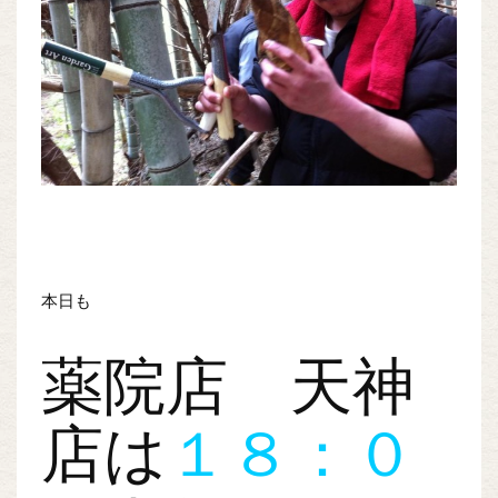
本日も
薬院店 天神
店は
１８：０