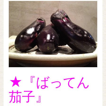
★『ばってん
茄子』