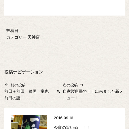
投稿日:
カテゴリー:天神店
投稿ナビゲーション
前の投稿
次の投稿
前田＋前田＝菜男 竜也 Ｗ
自家製唐墨で！！出来ました新メ
前田の謎
ニュー！
2016.09.16
今宵の旨い酒！！！