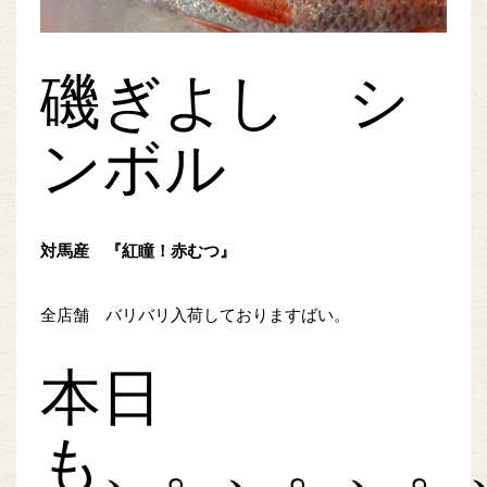
磯ぎよし シ
ンボル
対馬産 『紅瞳！赤むつ』
全店舗 バリバリ入荷しておりますばい。
本日
も、。、。、。