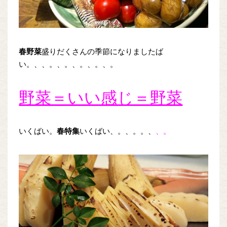
春野菜
盛りだくさんの季節になりましたば
い。、、。、。、。、。、。
野菜＝いい感じ＝野菜
いくばい。
春特集
いくばい、。、。。、
、。