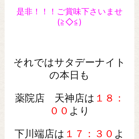
是非！！！ご賞味下さいませ
(≧◇≦)
それではサタデーナイト
の本日も
薬院店 天神店は
１８：
００
より
下川端店は
１７：３０
よ