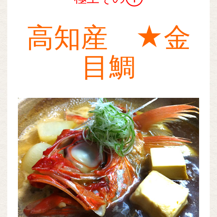
高知産 ★金
目鯛