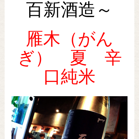
百新酒造～
雁木（がん
ぎ） 夏 辛
口純米