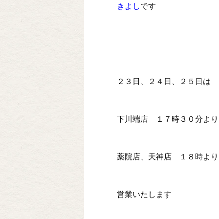
きよし
です
２３日、２４日、２５日は
下川端店 １７時３０分より
薬院店、天神店 １８時より
営業いたします