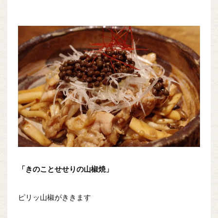
「きのことせせりの山椒焼」
ピリッ山椒がききます