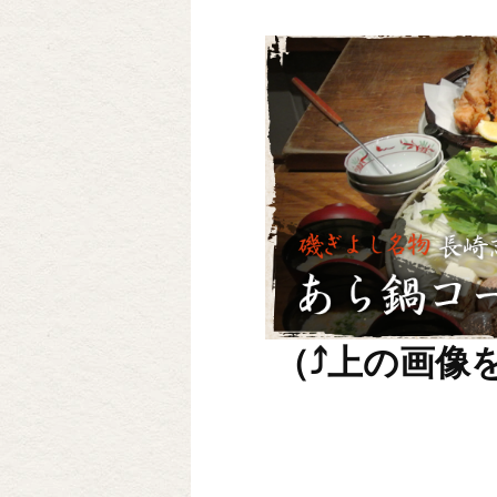
（
⤴
上の画像