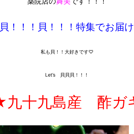
薬院店の
舞美
です！！！
貝！！！貝！！！特集でお届
私も貝！！大好きです♡
Let’s 貝貝貝！！！
★九十九島産 酢ガ