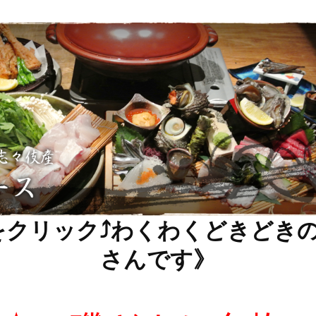
をクリック⤴わくわくどきどき
さんです》