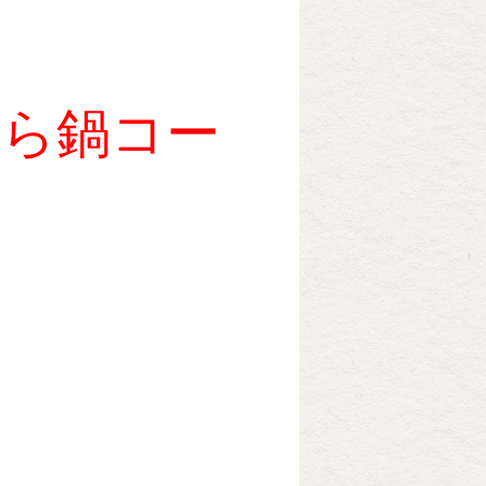
物
あら鍋コー