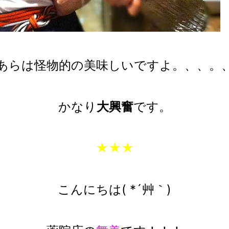
あらは怪物的の美味しいですよ。、、。
かなり
大興奮
です。
★★★
こんにちは( *´艸｀)