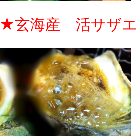
★玄海産 活サザ