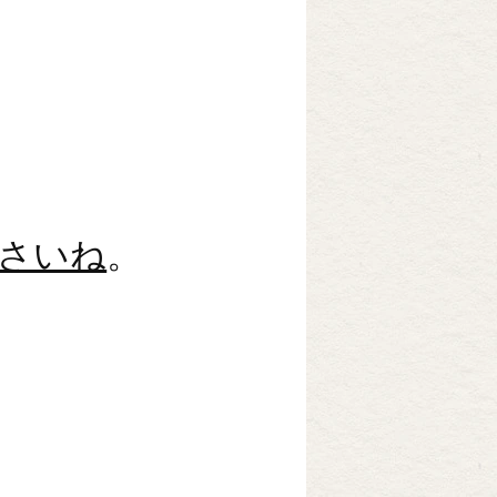
さいね
。