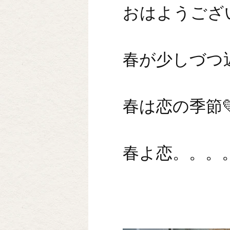
おはようござ
春が少しづつ
春は恋の季節💛
春よ恋。。。