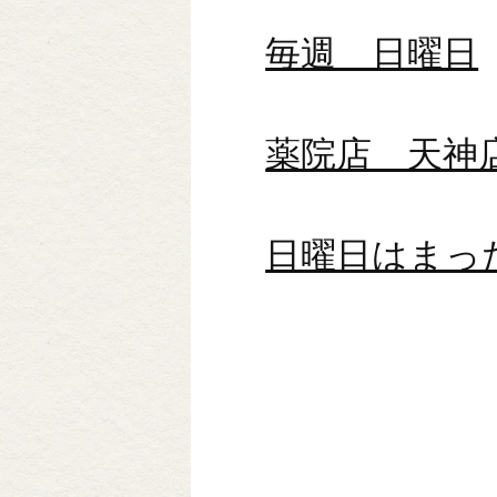
毎週 日曜日
薬院店 天神
日曜日はまっ