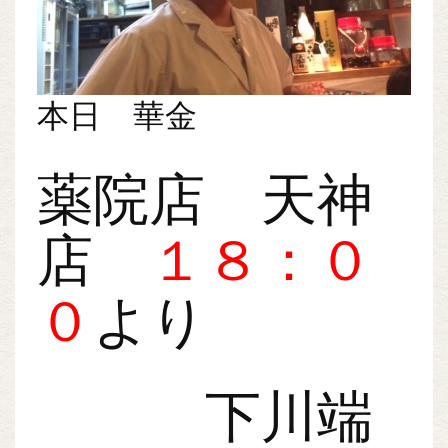
本日 華金
薬院店 天神
店
１８：０
０
より
下川端