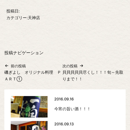
投稿日:
カテゴリー:天神店
投稿ナビゲーション
前の投稿
次の投稿
磯ぎよし オリジナル料理 Ｐ
貝貝貝貝貝尽くし！！！旬～先取
ＡＲＴ①
りまで！！
2016.09.16
今宵の旨い酒！！！
2016.09.13