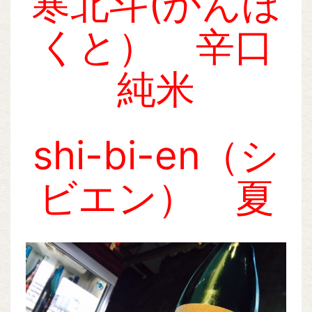
寒北斗(かんほ
くと） 辛口
純米
shi-bi-en（シ
ビエン） 夏