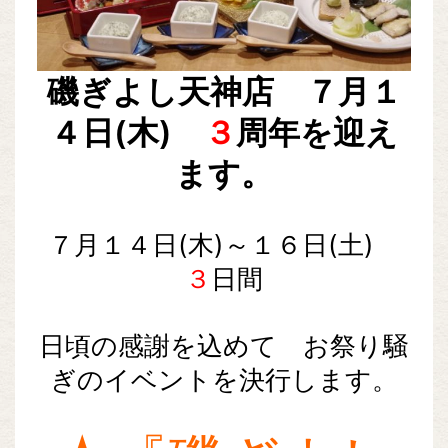
磯ぎよし天神店 ７月１
４日(木)
３
周年を迎え
ます。
７月１４日(木)～１６日(土)
３
日間
日頃の感謝を込めて お祭り騒
ぎのイベントを決行します。