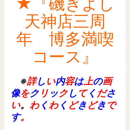
★『磯ぎよし
天神店三周
年 博多満喫
コース』
※
詳
し
い
内
容
は
上
の
画
像
を
ク
リ
ッ
ク
し
て
く
だ
さ
い
。
わ
く
わ
く
ど
き
ど
き
で
す
。