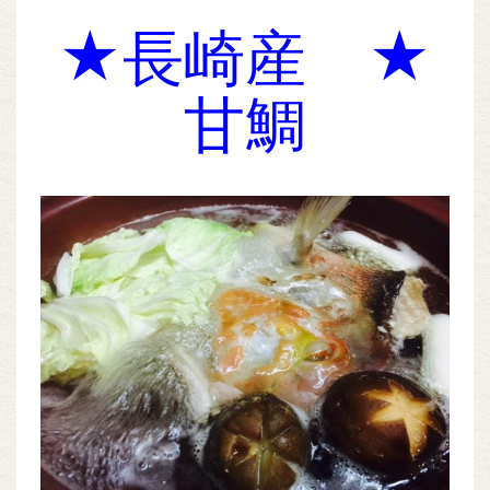
★長崎産 ★
甘鯛