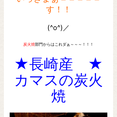
す！！
(^o^)／
炭火焼
部門からはこれダぁ～～～！！！
★長崎産 ★
カマスの炭火
焼