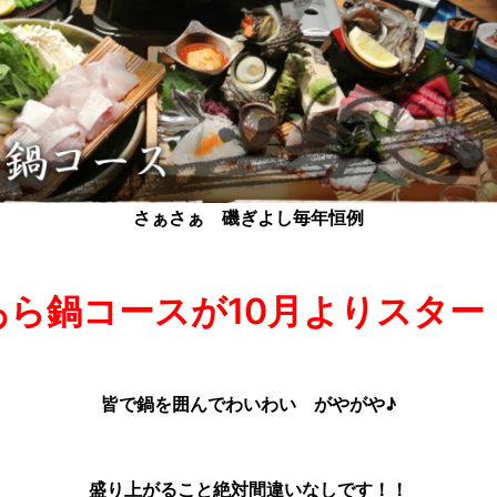
さぁさぁ 磯ぎよし毎年恒例
あら鍋コースが10月よりスター
皆で鍋を囲んでわいわい がやがや♪
盛り上がること絶対間違いなしです！！