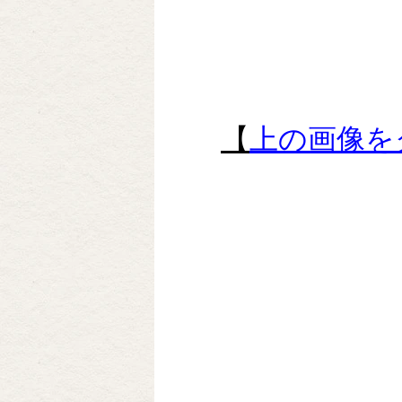
【
上の画像を