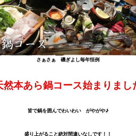
さぁさぁ 磯ぎよし毎年恒例
天然本あら鍋コース始まりまし
皆で鍋を囲んでわいわい がやがや♪
盛り上がること絶対間違いなしです！！