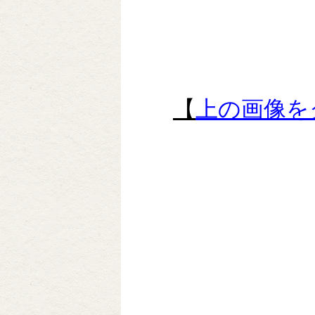
【
上の画像を