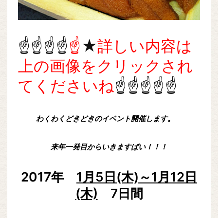
☝☝☝☝
☝
★
詳しい内容は
上の画像をクリックされ
てくださいね
☝☝☝☝☝
わくわくどきどきのイベント開催します。
来年一発目からいきますばい！！！
2017年
1月5日(木)～1月12日
(木)
7日間