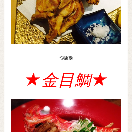
◎唐揚
★金目鯛★