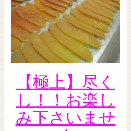
【極上】尽く
し！！
お楽し
み下さいませ