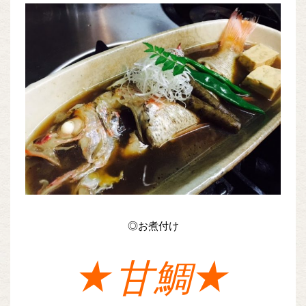
◎お煮付け
★甘鯛★