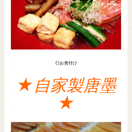
◎お煮付け
★自家製唐墨
★