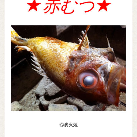
★赤むつ★
◎炭火焼