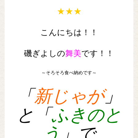
★★★
こんにちは！！
磯ぎよしの
舞美
です！！
～そろそろ食べ納めです～
「
新じゃが
」
と「
ふきのと
う
」で