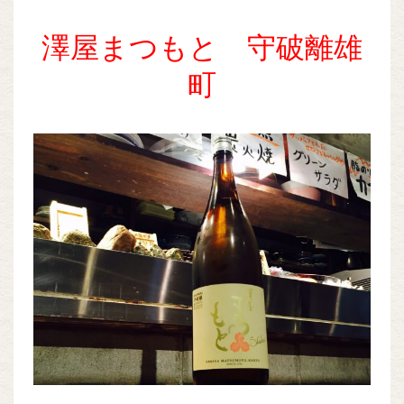
澤屋まつもと 守破離雄
町