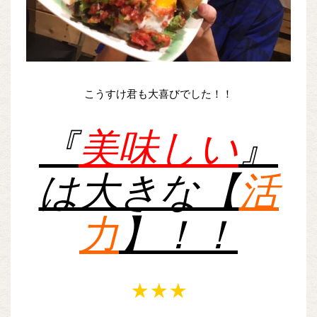
こうすけ君も大喜びでした！！
『
美味しい
』
は大きな【
活
力
】！！
★★★