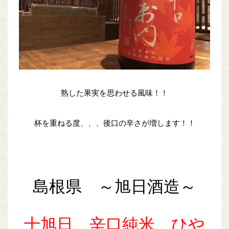
熟した果実を思わせる風味！！
杯を重ねる度、、、後口の辛さが増します！！
島根県 ～旭日酒造～
十旭日 辛口純米 ひや