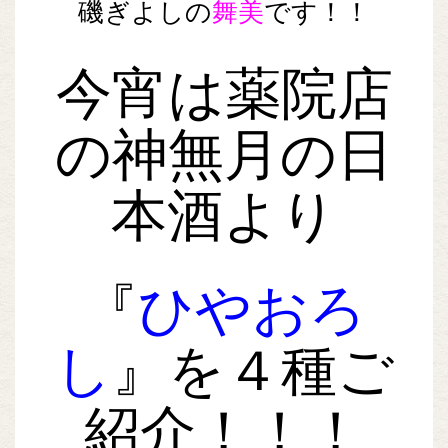
磯ぎよしの
舞美
です！！
今宵は薬院店
の神無月の日
本酒より
『
ひやおろ
し
』を４種ご
紹介！！！