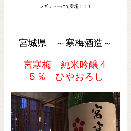
レギュラーにて登場！！！
宮城県 ～寒梅酒造～
宮寒梅 純米吟醸４
５％ ひやおろし