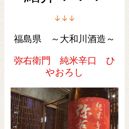
↓↓↓
福島県 ～大和川酒造～
弥右衛門 純米辛口 ひ
やおろし