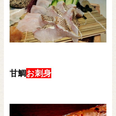
甘鯛
お刺身