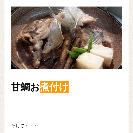
甘鯛お
煮付け
そして・・・