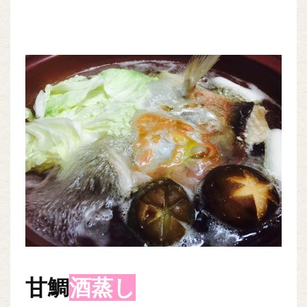
甘鯛
酒蒸し