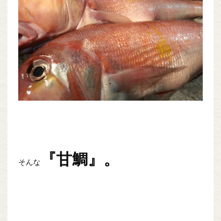
『甘鯛』。
そんな