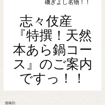
磯ぎよし名物！！
志々伎産
『特撰！天然
本あら鍋コー
ス』のご案内
ですっ！！
投稿日: