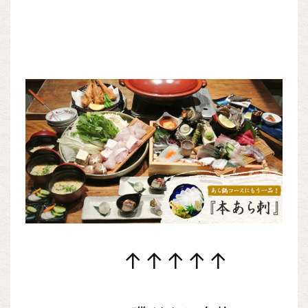
↑↑↑↑↑