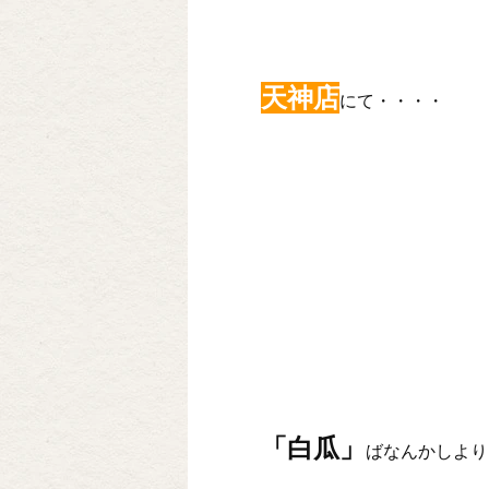
天神店
にて・・・・
「白瓜」
ばなんかしより