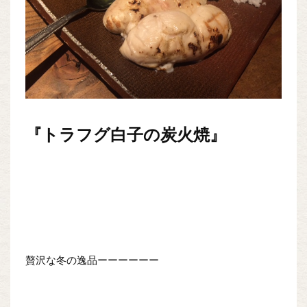
『トラフグ白子の炭火焼』
贅沢な冬の逸品ーーーーーー