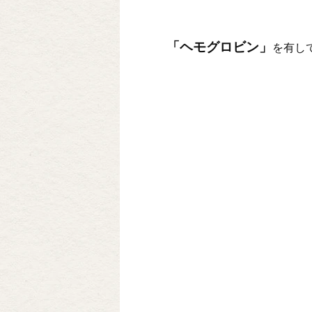
「ヘモグロビン」
を有し