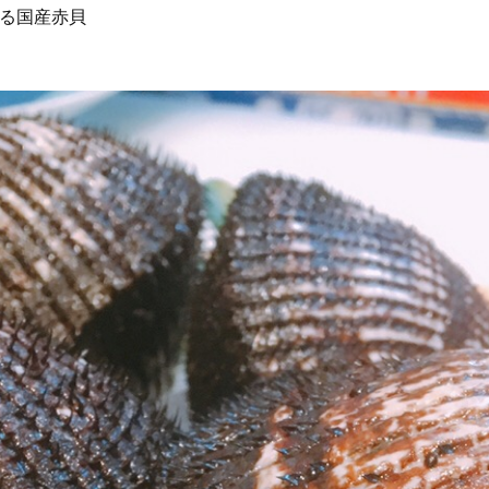
る国産赤貝