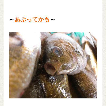
～
あぶってかも
～