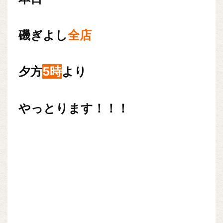
磯ぎよし
全店
夕方
5時
より
やっとります！！！