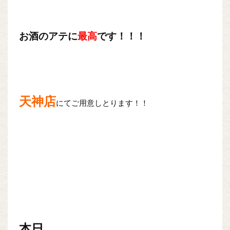
お酒のアテに
最高
です！！！
天神店
にてご用意しとります！！
本日