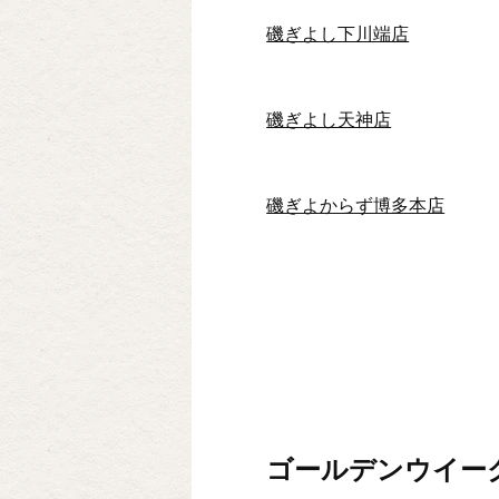
磯ぎよし下川端店
磯ぎよし天神店
磯ぎよからず博多本店
ゴールデンウイー