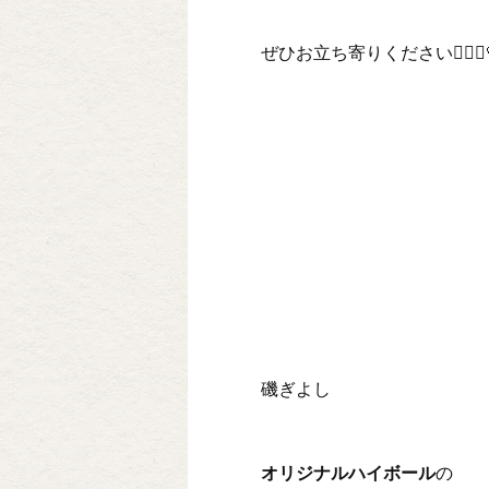
ぜひお立ち寄りください💁🏻‍♀️
磯ぎよし
オリジナルハイボール
の