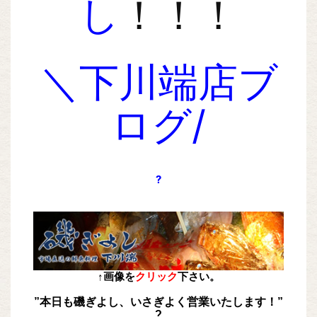
し
！！！
＼下川端店ブ
ログ/
?
↑画像を
クリック
下さい。
”本日も磯ぎよし、いさぎよく営業いたします！”
?