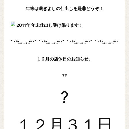
年末は磯ぎよしの仕出しを是非どうぞ！
ﾟ･*:.｡. .｡.:*･゜ﾟ･*:.｡. .｡.:*･゜ﾟ･*:.｡. .｡.:*･゜ﾟ･*:.｡. .｡.:*･
１２月の店休日のお知らせ。
??
?
１２月３１日