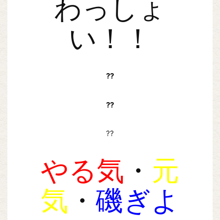
わっしょ
い！！
??
??
??
やる気
・
元
気
・
磯ぎよ