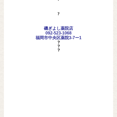
?
磯ぎよし薬院店
092-523-1068
福岡市中央区薬院3-7ー1
?
?
?