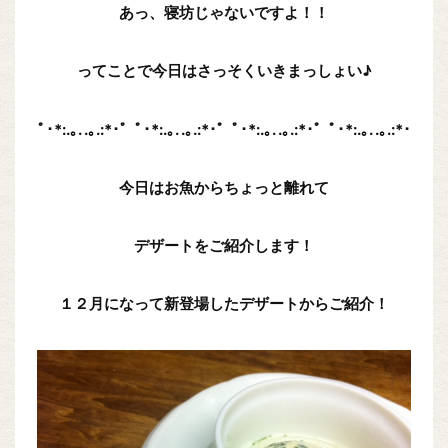
あっ、寝坊じゃないですよ！！
ってことで今日はさっそくいきまっしょい♪
ﾟ･*:.｡. .｡.:*･゜ﾟ･*:.｡. .｡.:*･゜ﾟ･*:.｡. .｡.:*･゜ﾟ･*:.｡. .｡.:*･
今日はお魚からちょっと離れて
デザートをご紹介します！
１２月になって新登場したデザートからご紹介！