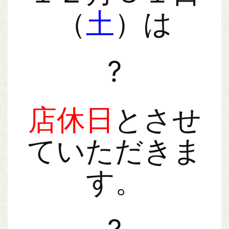
（
土
）は
?
店休日
とさせ
ていただきま
す。