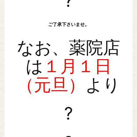
?
ご了承下さいませ。
なお、薬院店
は
１月１日
（元旦）
より
?