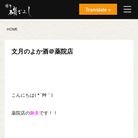
Translate »
HOME
文月のよか酒＠薬院店
こんにちは( *´艸｀)
薬院店の
舞美
です！！