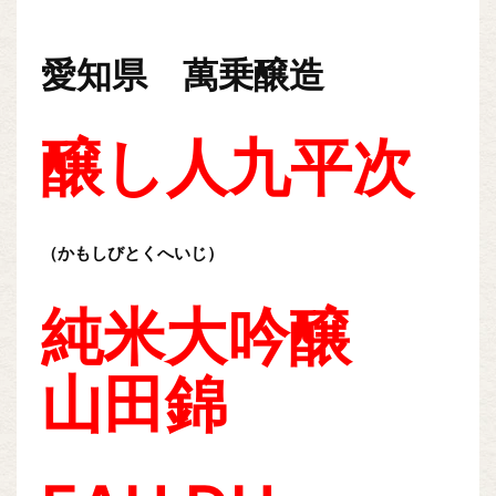
愛知県 萬乗醸造
醸し人九平次
（かもしびとくへいじ）
純米大吟醸
山田錦