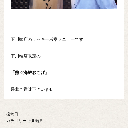
下川端店のリッキー考案メニューです
下川端店限定の
「熱々海鮮おこげ」
是非ご賞味下さいませ
投稿日:
カテゴリー:下川端店