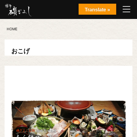
Translate »
HOME
おこげ