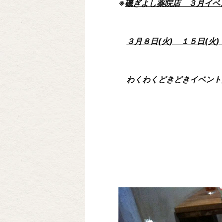
※
磯ぎよし薬院店 ３月イベ
３月８日(火) １５日(火)
わくわくどきどきイベント