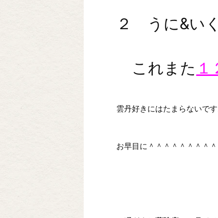
２ うに&い
これまた
１
雲丹好きにはたまらないです
お早目に＾＾＾＾＾＾＾＾＾