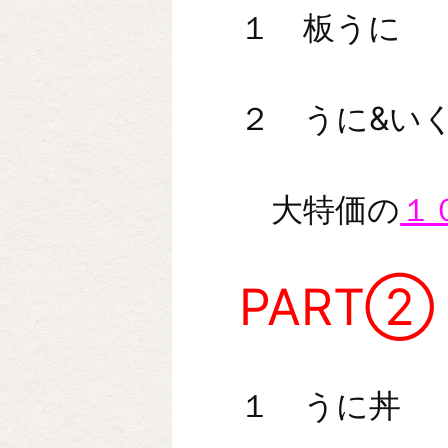
１ 板うに
２ うに&い
大特価の
１
PART②
１ うに丼