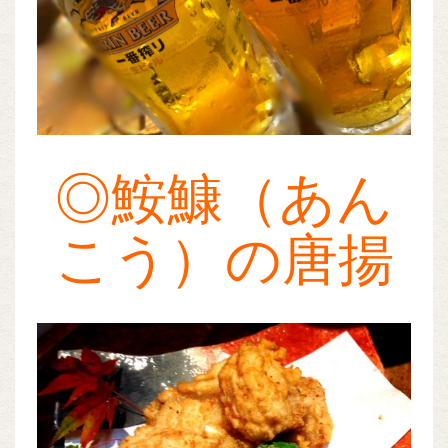
◎鮟鱇（あん
こう）の唐揚