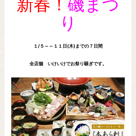
新春！
磯まつ
り
１/５～～１１日(木)までの７日間
全店舗 いけいけでお祭り騒ぎです。