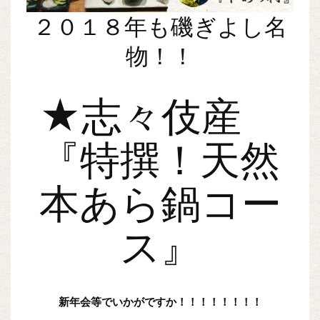
２０１８年も磯ぎよし名
物！！
★志々伎産
『特撰！天然
本あら鍋コー
ス』
新年会等でいかがですか！！！！！！！！