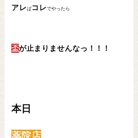
アレ
コレ
ば
でやったら
盃
が止まりませんなっ！！！
本日
薬院店