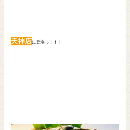
天神店
に登場っ！！！