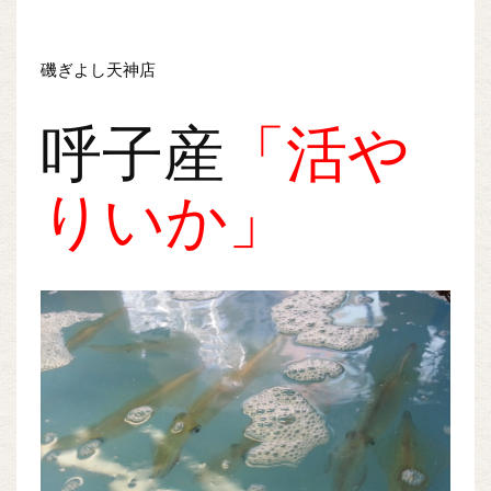
磯ぎよし天神店
呼子産
「活や
りいか」